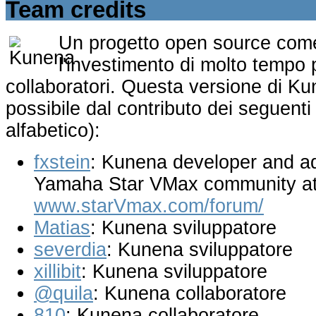
Team credits
Un progetto open source com
l'investimento di molto tempo 
collaboratori. Questa versione di K
possibile dal contributo dei seguenti 
alfabetico):
fxstein
: Kunena developer and ad
Yamaha Star VMax community a
www.starVmax.com/forum/
Matias
: Kunena sviluppatore
severdia
: Kunena sviluppatore
xillibit
: Kunena sviluppatore
@quila
: Kunena collaboratore
810
: Kunena collaboratore