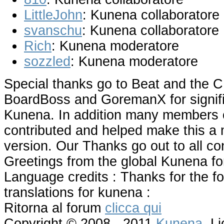
LittleJohn
: Kunena collaboratore
svanschu
: Kunena collaboratore
Rich
: Kunena moderatore
sozzled
: Kunena moderatore
Special thanks go to Beat and the C
BoardBoss and GoremanX for signific
Kunena. In addition many members 
contributed and helped make this a 
version. Our Thanks go out to all co
Greetings from the global Kunena f
Language credits : Thanks for the fo
translations for kunena :
Ritorna al forum
clicca qui
Copyright © 2008 - 2011
Kunena
, L