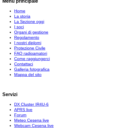
Menu principale
Home
La storia
La Sezione oggi
I soci
Organi di gestione
Regolamento
I nostri diplomi
Protezione Civile
FAQ radioamatori
Come raggiungerci
Contattaci
Galleria fotografica
Mappa del sito
Servizi
DX Cluster IR4U-6
APRS live
Forum
Meteo Cesena live
Webcam Cesena live