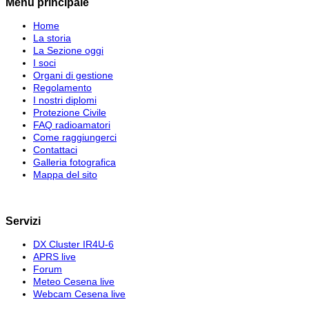
Menu principale
Home
La storia
La Sezione oggi
I soci
Organi di gestione
Regolamento
I nostri diplomi
Protezione Civile
FAQ radioamatori
Come raggiungerci
Contattaci
Galleria fotografica
Mappa del sito
Servizi
DX Cluster IR4U-6
APRS live
Forum
Meteo Cesena live
Webcam Cesena live